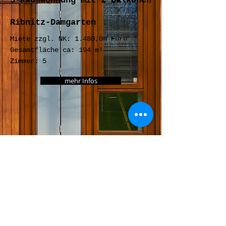
5-Raumwohnung mit 2 Balkonen
Ribnitz-Damgarten
Miete zzgl. NK: 1.480,00 Euro
Gesamtfläche ca: 194 m²
Zimmer: 5
mehr Infos
© 2016 Kahlhorn
Impressum
Immobilien
/
Datenschut
z